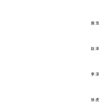
施 浩
赵 泽
李 淳
徐 虎