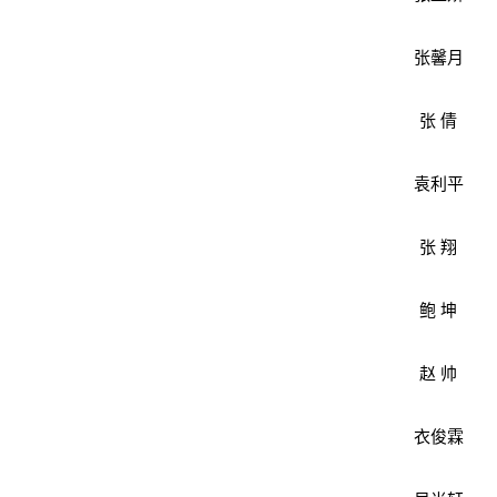
张馨月
张 倩
袁利平
张 翔
鲍 坤
赵 帅
衣俊霖