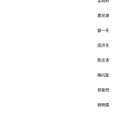
吴尚轩
黄宗源
郦一天
田济东
陈文清
梅闪星
郑斐然
杨明儒