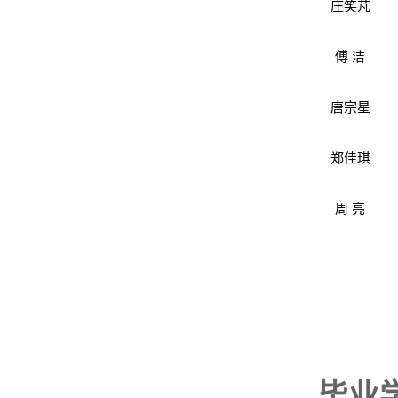
庄笑芃
傅 洁
唐宗星
郑佳琪
周 亮
毕业