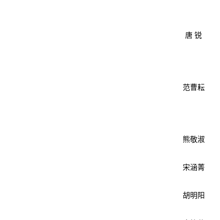
唐 锐
范曹耘
熊敬淑
宋涵菁
胡明阳