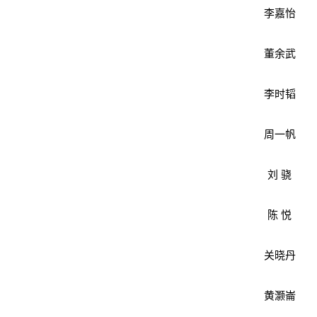
李嘉怡
董余武
李时韬
周一帆
刘 骁
陈 悦
关晓丹
黄灏崙