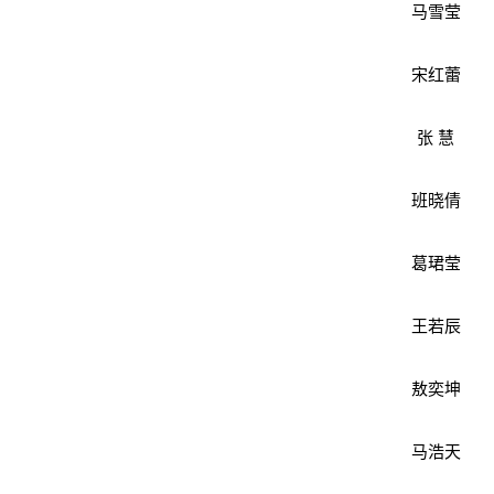
马雪莹
宋红蕾
张 慧
班晓倩
葛珺莹
王若辰
敖奕坤
马浩天