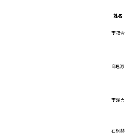
姓名
李叙含
邱思源
李泽言
石桐赫