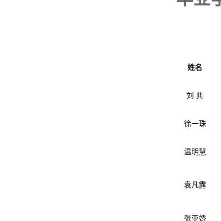
姓名
刘 典
徐一珠
温明慧
袁凡露
张亚娇