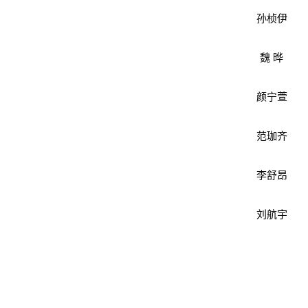
孙桢伊
魏 晔
颜宁萱
范珈齐
李舒昂
刘航宇